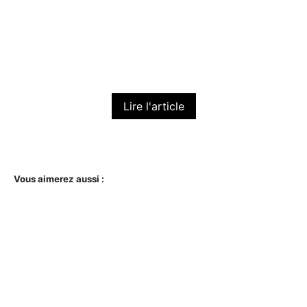
Jean barrel & col victorien : le duo mode
qui fait sensation
Célestine POILANE
9 mars 2026
Lire l'article
Vous aimerez aussi :