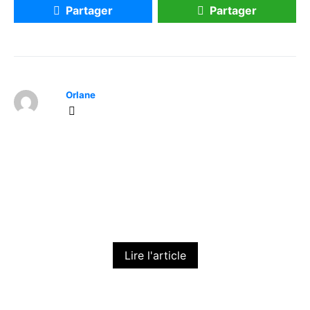
Partager
Partager
Orlane
Quelle tenue femme choisir pour le Nouvel
An 2025 ?
Gabrielle
20 novembre 2025
Lire l'article