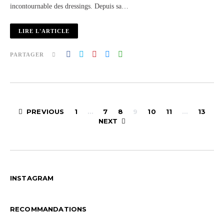
incontournable des dressings. Depuis sa…
LIRE L'ARTICLE
PARTAGER
Pagination
PREVIOUS
1
…
7
8
9
10
11
…
13
NEXT
des
publications
INSTAGRAM
RECOMMANDATIONS