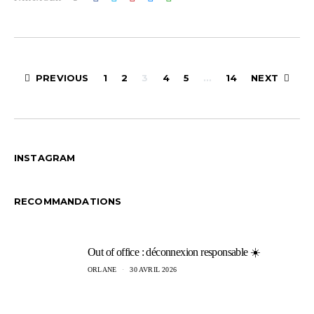
Pagination
PREVIOUS
1
2
3
4
5
…
14
NEXT
des
publications
INSTAGRAM
RECOMMANDATIONS
Out of office : déconnexion responsable ☀️
ORLANE
30 AVRIL 2026