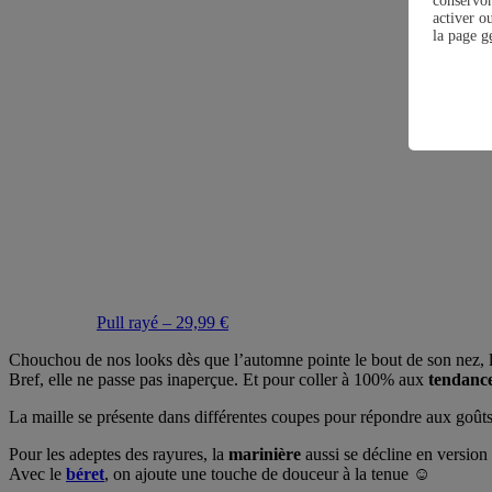
conservo
activer o
la page
g
Pull rayé – 29,99 €
Chouchou de nos looks dès que l’automne pointe le bout de son nez, 
Bref, elle ne passe pas inaperçue. Et pour coller à 100% aux
tendanc
La maille se présente dans différentes coupes pour répondre aux goû
Pour les adeptes des rayures, la
marinière
aussi se décline en version
Avec le
béret
, on ajoute une touche de douceur à la tenue ☺