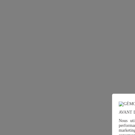
AVANT 
Nous uti
performan
marketin