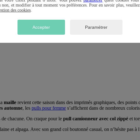
ns votre choix pendant 6 mois. Vous pouvez
paramétrer
quels cookies vous 
u non, et modifier à tout moment vos préférences. Pour en savoir plus, veuillez
estion des cookies
.
Accepter
Paramétrer
la
maille
revient cette saison dans des imprimés graphiques, des points de
es automne
, les
pulls pour femme
s’affichent dans de nombreux coloris
ts de chacune. On craque pour le
pull camionneur avec col zippé
et tor
 laine et alpaga. Avec son grand col boutonné casual, on n’hésite pas à l