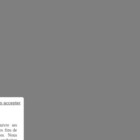
s accepter
uivre ses
es fins de
ies. Nous