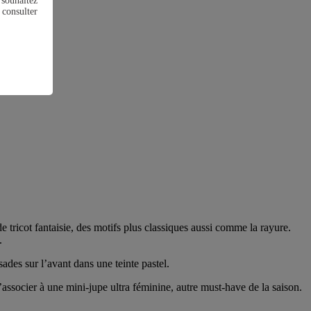
souhaitez
 consulter
 tricot fantaisie, des motifs plus classiques aussi comme la rayure.
.
sades sur l’avant dans une teinte pastel.
’associer à une mini-jupe ultra féminine, autre must-have de la saison.