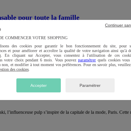
able pour toute la famille
Continuer san
DE COMMENCER VOTRE SHOPPING
ouvelle collection bain éco responsable en polyester recyclé et coton 
lisons des cookies pour garantir le bon fonctionnement du site, pour s
ces et pour améliorer et accroître la qualité de votre navigation ainsi qu'à d
g. En cliquant sur Accepter, vous consentez à l'utilisation de ces cook
ns votre choix pendant 6 mois. Vous pouvez
paramétrer
quels cookies vous 
u non, et modifier à tout moment vos préférences. Pour en savoir plus, veuillez
estion des cookies
.
té 2020 !
Accepter
Paramétrer
 l’influenceuse pulp s’inspire de la capitale de la mode, Paris. Cette n