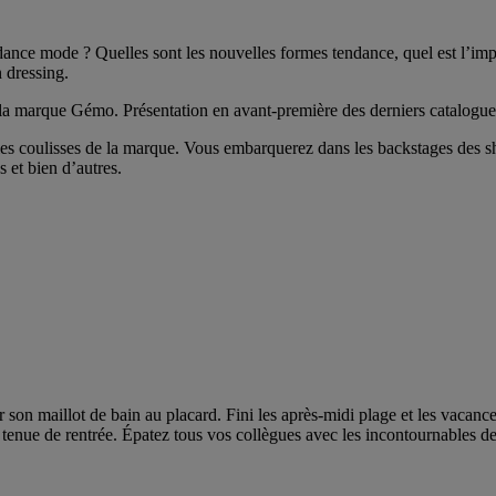
endance mode ? Quelles sont les nouvelles formes tendance, quel est l’imp
n dressing.
de la marque Gémo. Présentation en avant-première des derniers catalogues
es coulisses de la marque. Vous embarquerez dans les backstages des sho
s et bien d’autres.
on maillot de bain au placard. Fini les après-midi plage et les vacances au
ie tenue de rentrée. Épatez tous vos collègues avec les incontournables 