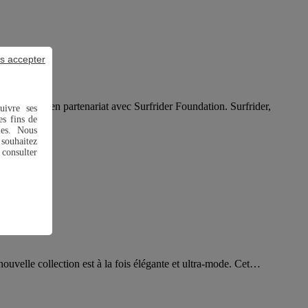
s accepter
biologique en partenariat avec Surfrider Foundation. Surfrider,
uivre ses
es fins de
ies. Nous
souhaitez
 consulter
ouvelle collection est à la fois élégante et ultra-mode.​ Cet…