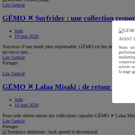
Lire l'article
GÉMO ✕ Surfrider : une collection respons
Julie
19 juin 2020
AVANT 
Soucieux d’une mode plus responsable, GÉMO est fier de présenter sa n
Nous uti
qu’est-ce que…
performan
marketin
Lire l'article
conservo
Partager
activer o
la page
g
Lire l'article
GÉMO ✕ Lalaa Misaki : de retour pour l’é
Julie
10 juin 2020
Pour cette ultime saison des collections capsules GÉMO ✕ Lalaa Misaki,
Lire l'article
Partager