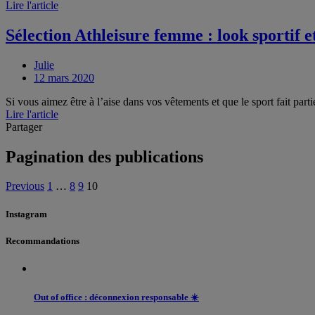
Lire l'article
Sélection Athleisure femme : look sportif e
Julie
12 mars 2020
Si vous aimez être à l’aise dans vos vêtements et que le sport fait parti
Lire l'article
Partager
Pagination des publications
Previous
1
…
8
9
10
Instagram
Recommandations
Out of office : déconnexion responsable ☀️