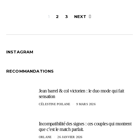
Pagination
1
2
3
NEXT
des
publications
INSTAGRAM
RECOMMANDATIONS
Jean barrel & col victorien : le duo mode qui fait
sensation
CÉLESTINE POILANE
9 MARS 2026
Incompatibilité des signes : ces couples qui montrent
que c’est le match parfait.
ORLANE
26 JANVIER 2026