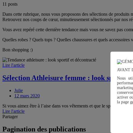
11 posts
Dans cette rubrique, nous vous proposons des sélections de produits 
Retrouvez nos coups de cœur, minutieusement sélectionnés par nos réd
Vous avez repéré cette dernière tendance mais vous ne savez pas comme
Quelles robes ? Quels tops ? Quelles chaussures et quels accessoires vo
Bon shopping :)
Lire l'article
AVANT 
Sélection Athleisure femme : look sportif e
Nous uti
performan
marketin
Julie
conservo
12 mars 2020
activer o
la page
g
Si vous aimez être à l’aise dans vos vêtements et que le sport fait parti
Lire l'article
Partager
Pagination des publications