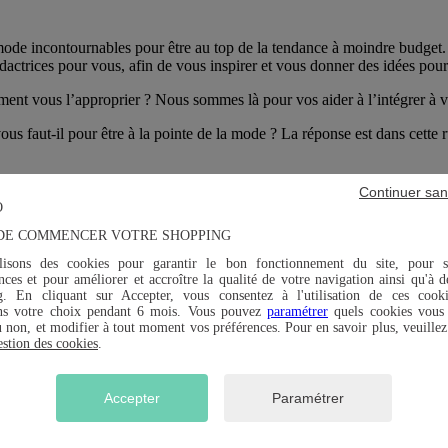
mode incontournables pour être au top de la tendance à moindre budget.
actrices pour vous, afin de vous inspirer et vous donner des idées pou
nt vous l’approprier ? Nous sommes là pour vos aider à l’intégrer à vot
us faut-il pour être à la pointe de la mode ? La réponse est dans cette 
Continuer san
DE COMMENCER VOTRE SHOPPING
t décontracté
lisons des cookies pour garantir le bon fonctionnement du site, pour s
ces et pour améliorer et accroître la qualité de votre navigation ainsi qu'à d
g. En cliquant sur Accepter, vous consentez à l'utilisation de ces cook
ns votre choix pendant 6 mois. Vous pouvez
paramétrer
quels cookies vous 
u non, et modifier à tout moment vos préférences. Pour en savoir plus, veuillez
estion des cookies
.
e de votre quotidien, vous pratiquez peut-être le style « athleisure ». Co
Accepter
Paramétrer