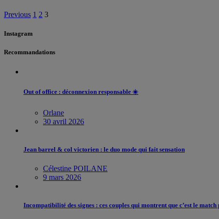
Previous
1
2
3
Instagram
Recommandations
Out of office : déconnexion responsable ☀️
Orlane
30 avril 2026
Jean barrel & col victorien : le duo mode qui fait sensation
Célestine POILANE
9 mars 2026
Incompatibilité des signes : ces couples qui montrent que c’est le match 