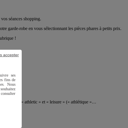
r vos séances shopping.
re garde-robe en vous sélectionnant les pièces phares à petits prix.
rubrique !
s accepter
uivre ses
es fins de
ies. Nous
souhaitez
 consulter
ntraction de « athletic » et « leisure » (« athlétique »…