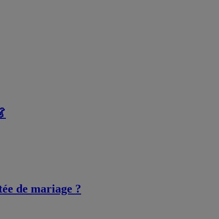
👗
itée de mariage ?