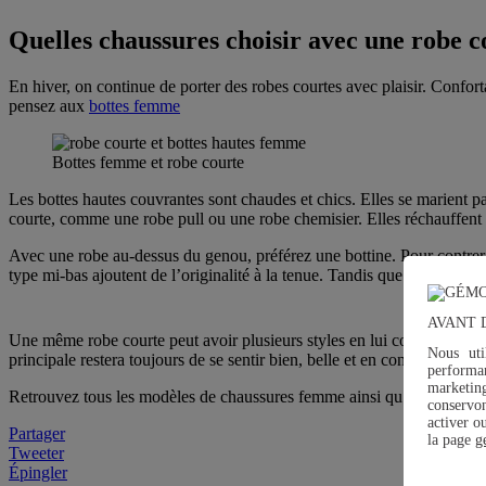
Quelles chaussures choisir avec une robe c
En hiver, on continue de porter des robes courtes avec plaisir. Conforta
pensez aux
bottes femme
Bottes femme et robe courte
Les bottes hautes couvrantes sont chaudes et chics. Elles se marient p
courte, comme une robe pull ou une robe chemisier. Elles réchauffent 
Avec une robe au-dessus du genou, préférez une bottine. Pour contrer l
type mi-bas ajoutent de l’originalité à la tenue. Tandis que d’épaisses
AVANT 
Une même robe courte peut avoir plusieurs styles en lui combinant diffé
Nous uti
principale restera toujours de se sentir bien, belle et en confiance.
performan
marketin
Retrouvez tous les modèles de chaussures femme ainsi qu’un large c
conservo
activer o
Partager
la page
g
Tweeter
Épingler