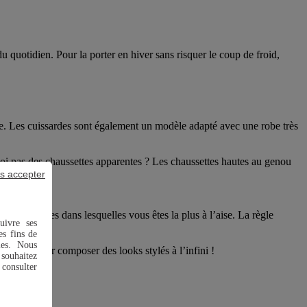
du quotidien. Pour la porter en hiver sans risquer le coup de froid,
tte. Les cuissardes sont également un modèle adapté avec une robe très
uoi pas des chaussettes apparentes ? Les chaussettes hautes au genou
or
.
s accepter
rouver celles dans lesquelles vous êtes la plus à l’aise. La règle
uivre ses
es fins de
ies. Nous
s Gémo pour composer des looks stylés à l’infini !
souhaitez
 consulter