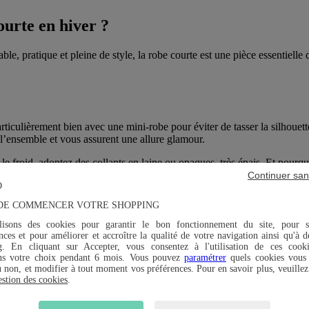
ourte en hiver ?
ble, pratique et pleine de style, la robe courte est une pièce essentielle 
articulièrement bien avec une mini-robe pour éviter de tasser la silhoue
l’ensemble et vous assurent une allure glamour.
e froid, adoptez des collants en laine ou opaques, très épais. Et pourq
 chaussettes à côtes ou à torsades à mi-mollet apporteront une note
outdo
Continuer san
DE COMMENCER VOTRE SHOPPING
rentes paires de chaussures. Alors tentez différentes associations pour t
lisons des cookies pour garantir le bon fonctionnement du site, pour s
ces et pour améliorer et accroître la qualité de votre navigation ainsi qu'à d
g. En cliquant sur Accepter, vous consentez à l'utilisation de ces cook
hoix de
robes pas chères
sur notre boutique en ligne et dans nos magasin
ns votre choix pendant 6 mois. Vous pouvez
paramétrer
quels cookies vous 
u non, et modifier à tout moment vos préférences. Pour en savoir plus, veuillez
estion des cookies
.