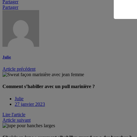
Partager
Partager
Julie
Article précédent
Comment s’habiller avec un pull marinière ?
Julie
27 janvier 2023
Lire l'article
Article suivant