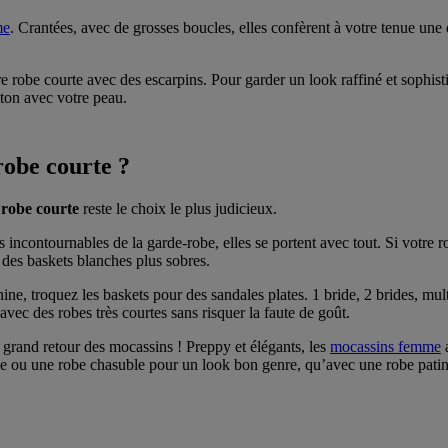
me
. Crantées, avec de grosses boucles, elles confèrent à votre tenue une 
re robe courte avec des escarpins. Pour garder un look raffiné et sophist
 ton avec votre peau.
robe courte ?
 robe courte
reste le choix le plus judicieux.
 incontournables de la garde-robe, elles se portent avec tout. Si votre r
i des baskets blanches plus sobres.
ne, troquez les baskets pour des sandales plates. 1 bride, 2 brides, mult
vec des robes très courtes sans risquer la faute de goût.
grand retour des mocassins ! Preppy et élégants, les
mocassins femme
a
ée ou une robe chasuble pour un look bon genre, qu’avec une robe patin