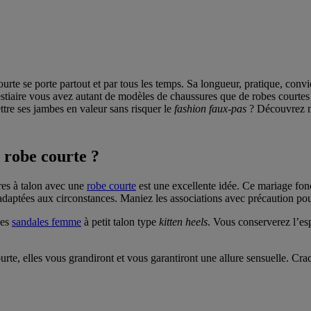
rte se porte partout et par tous les temps. Sa longueur, pratique, convie
vestiaire vous avez autant de modèles de chaussures que de robes courtes 
ttre ses jambes en valeur sans risquer le
fashion faux-pas
? Découvrez no
 robe courte ?
res à talon avec une
robe courte
est une excellente idée. Ce mariage fonc
 et adaptées aux circonstances. Maniez les associations avec précaution 
des
sandales femme
à petit talon type
kitten heels
. Vous conserverez l’esp
rte, elles vous grandiront et vous garantiront une allure sensuelle. Cra